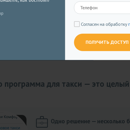
молодежи. Кто хоть раз попр
такси через клиентское прило
ор
е сегодня!
больше не позвонит диспетчеру
статистика!»
Согласен на обработку
Сандалов Сергей, директор
ПОЛУЧИТЬ ДОСТУП
о программа для такси — это целый
Одно решение — несколько 