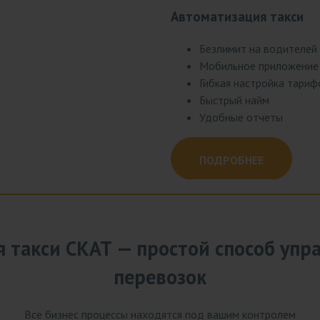
Автоматизация такси
Автоматизация грузота
Привлечение клиентов в
Тариф "Масштаб"
Безлимит на водителей
Повременные тарифы
Привлечение клиентов 
Безлимит по диспетчер
Мобильное приложение
Тарифы для грузчиков
Увеличение заказов по 
Безлимит по водителям
Гибкая настройка тариф
Работа с контрагентами
Раскрутка соцсетей
Мобильные приложения 
Быстрый найм
Мобильное приложение
Разработка рекламных 
Сайт
Удобные отчеты
Учет заезда в центр
Настройка рекламных а
Годовая круглосуточная
ПОДРОБНЕЕ
ПОДРОБНЕЕ
ПОДРОБНЕЕ
ПОДРОБНЕЕ
 такси СКАТ — простой способ упр
перевозок
Все бизнес процессы находятся под вашим контролем