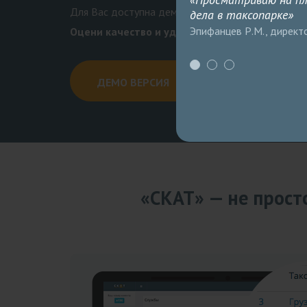
я оптимизации коммуникации
Для Вас доступна демо-версия
дела в таксопарке»
с сотрудниками и клиентами.»
Эпифанцев Р.М., директ
Оцени качество и удобство использования уж
 Александрович, исполнительный
ДЕМО ВЕРСИЯ
«СКАТ» — не прост