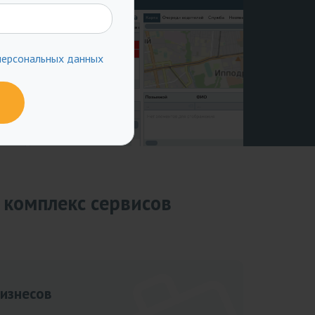
обовал вызвать
решение для оптимизации коммуникаци
жение – никогда
диспетчера с сотрудниками и клиентам
. Такова
Гробцов Иван Александрович, исполнительн
персональных данных
директор
 комплекс сервисов
бизнесов